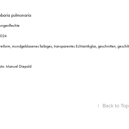
obaria pulmonaria
ungenflechte
024
reiform, mundgeblasenes farbiges, transparentes Echtantikglas, geschnitten, geschli
oto: Manuel Diepold
↑
Back to Top