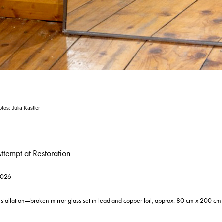
otos: Julia Kastler
ttempt at Restoration
026
nstallation—broken mirror glass set in lead and copper foil, approx. 80 cm x 200 cm