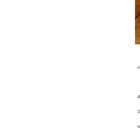
F
A
2
I